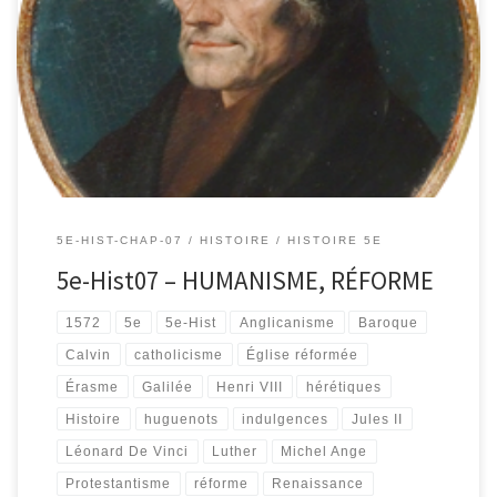
5E-HIST-CHAP-07
HISTOIRE
HISTOIRE 5E
5e-Hist07 – HUMANISME, RÉFORME
1572
5e
5e-Hist
Anglicanisme
Baroque
Calvin
catholicisme
Église réformée
Érasme
Galilée
Henri VIII
hérétiques
Histoire
huguenots
indulgences
Jules II
Léonard De Vinci
Luther
Michel Ange
Protestantisme
réforme
Renaissance