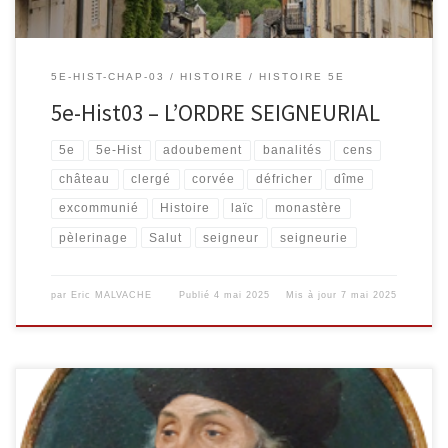
5E-HIST-CHAP-03
HISTOIRE
HISTOIRE 5E
5e-Hist03 – L’ORDRE SEIGNEURIAL
5e
5e-Hist
adoubement
banalités
cens
château
clergé
corvée
défricher
dîme
excommunié
Histoire
laïc
monastère
pèlerinage
Salut
seigneur
seigneurie
par
Eric MALVACHE
Publié
4 mai 2025
Mis à jour
7 mai 2025