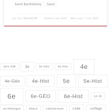
Saint Barthélémy
Salut
par
Eric MALVACHE
Publié
4 mai 2025
Mis à jour
7 mai 2025
4e
3e
1ère GM
3e-Géo
3e-Hist
5e
5e-Hist
4e-Hist
4e-Géo
6e
6e-Hist
6e-GÉO
14-18
code
collège
archéologue
biface
catholicisme