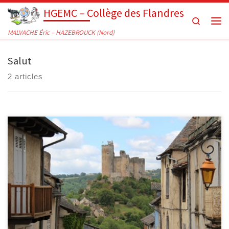
HGEMC – Collège des Flandres
Passer au contenu
Search
Men
MALVACHE Éric – HAZEBROUCK (Nord)
Salut
2 articles