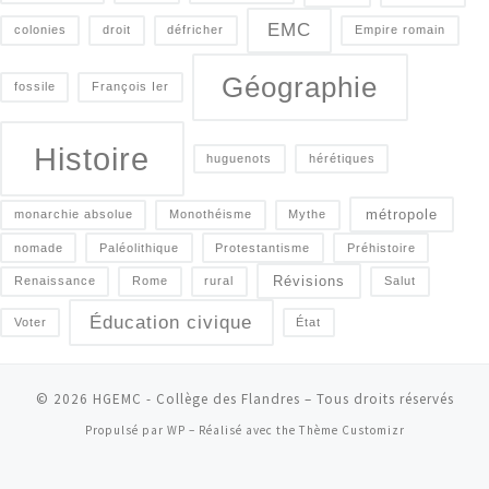
EMC
colonies
droit
défricher
Empire romain
Géographie
fossile
François Ier
Histoire
huguenots
hérétiques
métropole
monarchie absolue
Monothéisme
Mythe
nomade
Paléolithique
Protestantisme
Préhistoire
Révisions
Renaissance
Rome
rural
Salut
Éducation civique
Voter
État
© 2026
HGEMC - Collège des Flandres
– Tous droits réservés
Propulsé par
WP
– Réalisé avec the
Thème Customizr