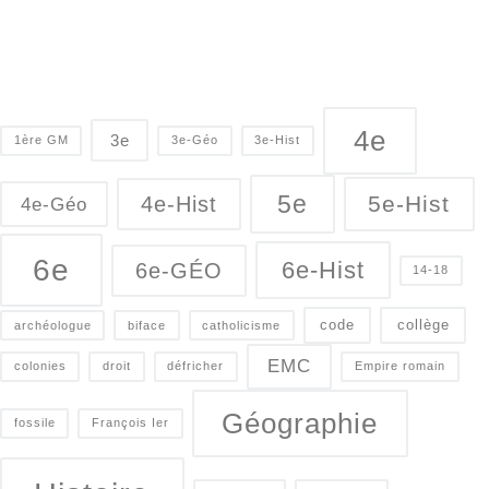
4e
3e
1ère GM
3e-Géo
3e-Hist
5e
5e-Hist
4e-Hist
4e-Géo
6e
6e-Hist
6e-GÉO
14-18
code
collège
archéologue
biface
catholicisme
EMC
colonies
droit
défricher
Empire romain
Géographie
fossile
François Ier