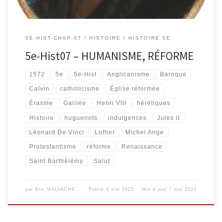
5E-HIST-CHAP-07
HISTOIRE
HISTOIRE 5E
5e-Hist07 – HUMANISME, RÉFORME
1572
5e
5e-Hist
Anglicanisme
Baroque
Calvin
catholicisme
Église réformée
Érasme
Galilée
Henri VIII
hérétiques
Histoire
huguenots
indulgences
Jules II
Léonard De Vinci
Luther
Michel Ange
Protestantisme
réforme
Renaissance
Saint Barthélémy
Salut
par
Eric MALVACHE
Publié
4 mai 2025
Mis à jour
7 mai 2025