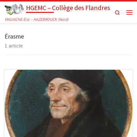
HGEMC – Collège des Flandres
Passer au contenu
Search
Men
MALVACHE Éric – HAZEBROUCK (Nord)
Érasme
1 article