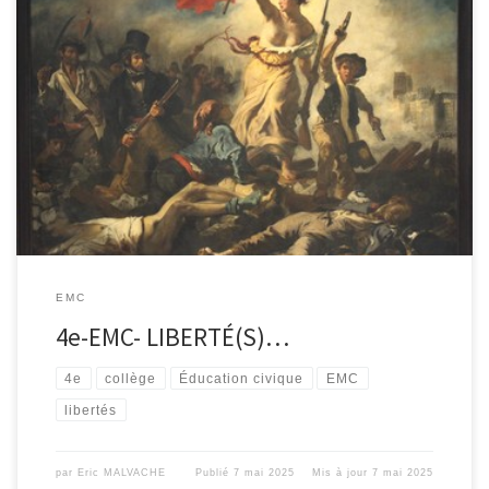
EMC
4e-EMC- LIBERTÉ(S)…
4e
collège
Éducation civique
EMC
libertés
par
Eric MALVACHE
Publié
7 mai 2025
Mis à jour
7 mai 2025