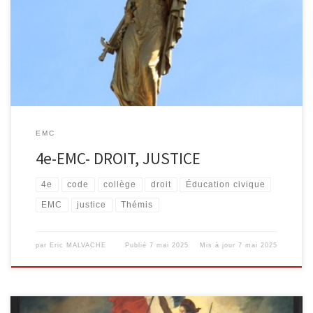
EMC
4e-EMC- DROIT, JUSTICE
4e
code
collège
droit
Éducation civique
EMC
justice
Thémis
par
Eric MALVACHE
Publié
7 mai 2025
Mis à jour
7 mai 2025