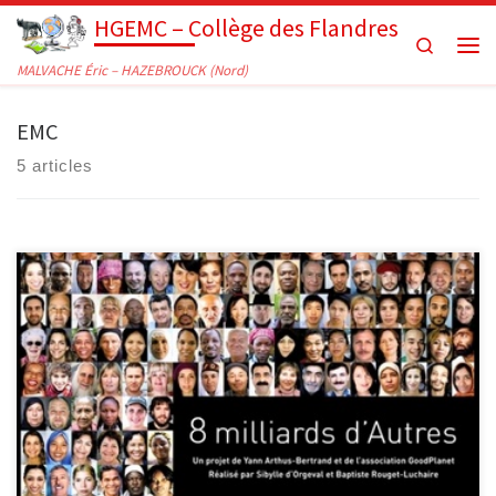
HGEMC – Collège des Flandres
Passer au contenu
Search
Men
MALVACHE Éric – HAZEBROUCK (Nord)
EMC
5 articles