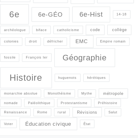
6e
6e-Hist
6e-GÉO
14-18
code
collège
archéologue
biface
catholicisme
EMC
colonies
droit
défricher
Empire romain
Géographie
fossile
François Ier
Histoire
huguenots
hérétiques
métropole
monarchie absolue
Monothéisme
Mythe
nomade
Paléolithique
Protestantisme
Préhistoire
Révisions
Renaissance
Rome
rural
Salut
Éducation civique
Voter
État