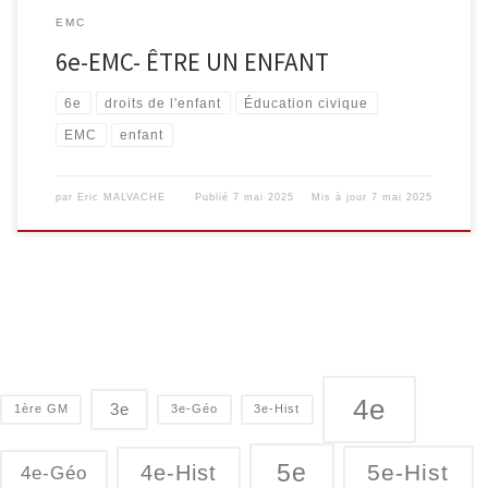
EMC
6e-EMC- ÊTRE UN ENFANT
6e
droits de l'enfant
Éducation civique
EMC
enfant
par
Eric MALVACHE
Publié
7 mai 2025
Mis à jour
7 mai 2025
4e
3e
1ère GM
3e-Géo
3e-Hist
5e
5e-Hist
4e-Hist
4e-Géo