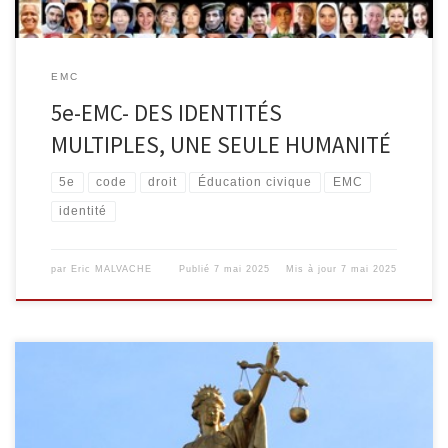
EMC
5e-EMC- DES IDENTITÉS
MULTIPLES, UNE SEULE HUMANITÉ
5e
code
droit
Éducation civique
EMC
identité
par
Eric MALVACHE
Publié
7 mai 2025
Mis à jour
7 mai 2025