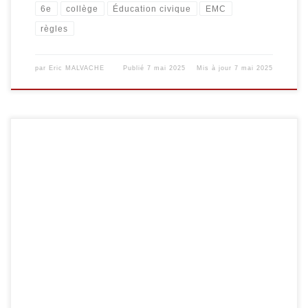
6e
collège
Éducation civique
EMC
règles
par
Eric MALVACHE
Publié
7 mai 2025
Mis à jour
7 mai 2025