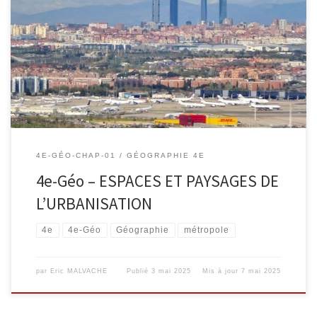
4E-GÉO-CHAP-01
GÉOGRAPHIE 4E
4e-Géo – ESPACES ET PAYSAGES DE
L’URBANISATION
4e
4e-Géo
Géographie
métropole
par
Eric MALVACHE
Publié
3 mai 2025
Mis à jour
7 mai 2025