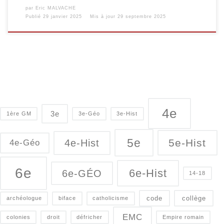
par
Eric MALVACHE
Publié
29 janvier 2025
Mis à jour
29 septembre 2025
4e
3e
1ère GM
3e-Géo
3e-Hist
5e
5e-Hist
4e-Hist
4e-Géo
6e
6e-Hist
6e-GÉO
14-18
code
collège
archéologue
biface
catholicisme
EMC
colonies
droit
défricher
Empire romain