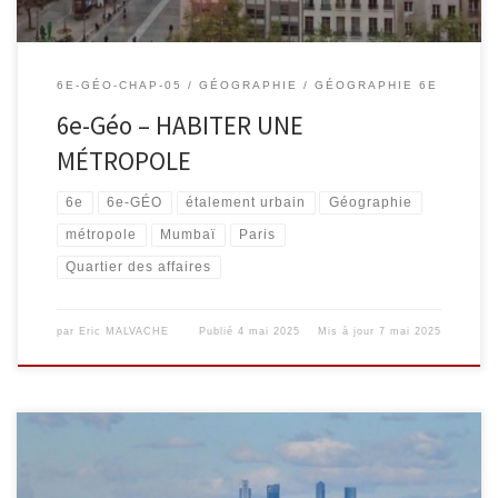
6E-GÉO-CHAP-05
GÉOGRAPHIE
GÉOGRAPHIE 6E
6e-Géo – HABITER UNE
MÉTROPOLE
6e
6e-GÉO
étalement urbain
Géographie
métropole
Mumbaï
Paris
Quartier des affaires
par
Eric MALVACHE
Publié
4 mai 2025
Mis à jour
7 mai 2025