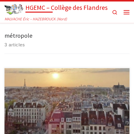
HGEMC – Collège des Flandres
Passer au contenu
Search
Men
MALVACHE Éric – HAZEBROUCK (Nord)
métropole
3 articles