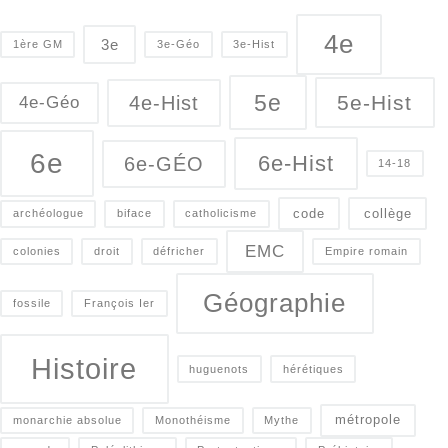
4e
3e
1ère GM
3e-Géo
3e-Hist
5e
5e-Hist
4e-Hist
4e-Géo
6e
6e-Hist
6e-GÉO
14-18
code
collège
archéologue
biface
catholicisme
EMC
colonies
droit
défricher
Empire romain
Géographie
fossile
François Ier
Histoire
huguenots
hérétiques
métropole
monarchie absolue
Monothéisme
Mythe