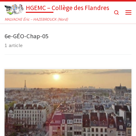
HGEMC – Collège des Flandres
Passer au contenu
Search
Men
MALVACHE Éric – HAZEBROUCK (Nord)
6e-GÉO-Chap-05
1 article