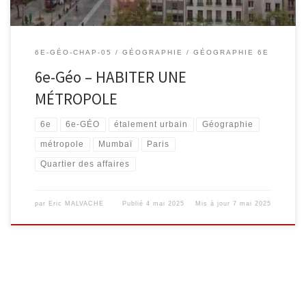
6E-GÉO-CHAP-05
GÉOGRAPHIE
GÉOGRAPHIE 6E
6e-Géo – HABITER UNE
MÉTROPOLE
6e
6e-GÉO
étalement urbain
Géographie
métropole
Mumbaï
Paris
Quartier des affaires
par
Eric MALVACHE
Publié
4 mai 2025
Mis à jour
7 mai 2025