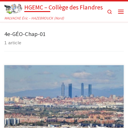
HGEMC – Collège des Flandres
Passer au contenu
Search
Men
MALVACHE Éric – HAZEBROUCK (Nord)
4e-GÉO-Chap-01
1 article