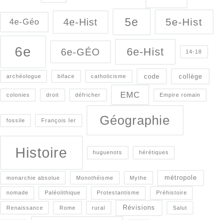
5e
5e-Hist
4e-Hist
4e-Géo
6e
6e-Hist
6e-GÉO
14-18
code
collège
archéologue
biface
catholicisme
EMC
colonies
droit
défricher
Empire romain
Géographie
fossile
François Ier
Histoire
huguenots
hérétiques
métropole
monarchie absolue
Monothéisme
Mythe
nomade
Paléolithique
Protestantisme
Préhistoire
Révisions
Renaissance
Rome
rural
Salut