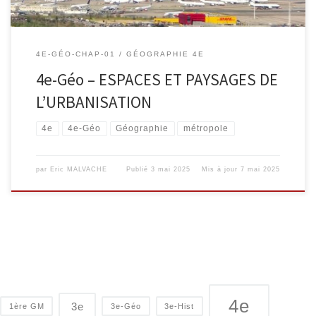
4E-GÉO-CHAP-01
GÉOGRAPHIE 4E
4e-Géo – ESPACES ET PAYSAGES DE
L’URBANISATION
4e
4e-Géo
Géographie
métropole
par
Eric MALVACHE
Publié
3 mai 2025
Mis à jour
7 mai 2025
4e
3e
1ère GM
3e-Géo
3e-Hist