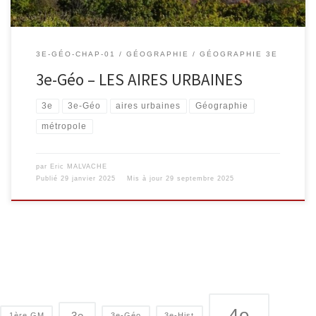
3E-GÉO-CHAP-01
GÉOGRAPHIE
GÉOGRAPHIE 3E
3e-Géo – LES AIRES URBAINES
3e
3e-Géo
aires urbaines
Géographie
métropole
par
Eric MALVACHE
Publié
29 janvier 2025
Mis à jour
29 septembre 2025
4e
3e
1ère GM
3e-Géo
3e-Hist