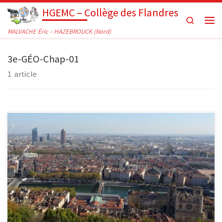
HGEMC – Collège des Flandres
Passer au contenu
Search
Men
MALVACHE Éric – HAZEBROUCK (Nord)
3e-GÉO-Chap-01
1 article