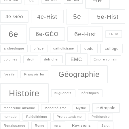
5e
5e-Hist
4e-Hist
4e-Géo
6e
6e-Hist
6e-GÉO
14-18
code
collège
archéologue
biface
catholicisme
EMC
colonies
droit
défricher
Empire romain
Géographie
fossile
François Ier
Histoire
huguenots
hérétiques
métropole
monarchie absolue
Monothéisme
Mythe
nomade
Paléolithique
Protestantisme
Préhistoire
Révisions
Renaissance
Rome
rural
Salut