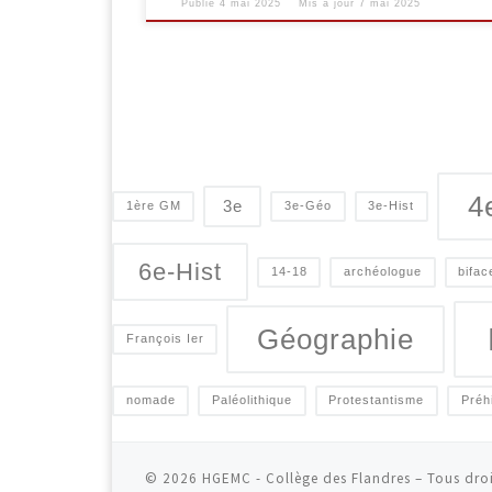
Publié
4 mai 2025
Mis à jour
7 mai 2025
4
3e
1ère GM
3e-Géo
3e-Hist
6e-Hist
14-18
archéologue
bifac
Géographie
François Ier
nomade
Paléolithique
Protestantisme
Préh
© 2026
HGEMC - Collège des Flandres
– Tous droi