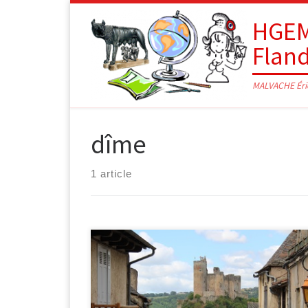
Passer au contenu
HGEM
Flan
MALVACHE Éri
dîme
1 article