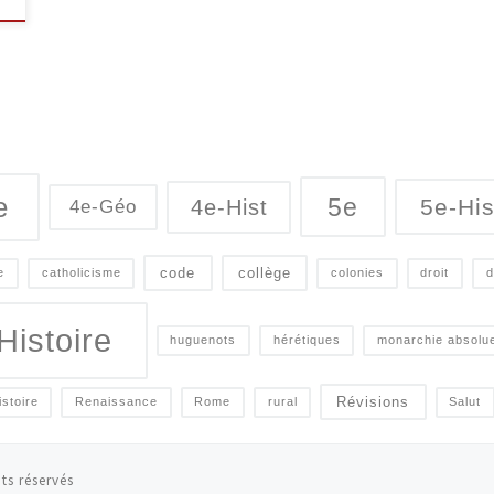
e
5e
5e-His
4e-Hist
4e-Géo
code
collège
e
catholicisme
colonies
droit
d
Histoire
huguenots
hérétiques
monarchie absolu
Révisions
istoire
Renaissance
Rome
rural
Salut
ts réservés