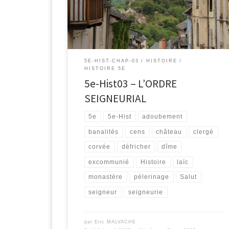
5E-HIST-CHAP-03
HISTOIRE
HISTOIRE 5E
5e-Hist03 – L’ORDRE
SEIGNEURIAL
5e
5e-Hist
adoubement
banalités
cens
château
clergé
corvée
défricher
dîme
excommunié
Histoire
laïc
monastère
pèlerinage
Salut
seigneur
seigneurie
par
Eric MALVACHE