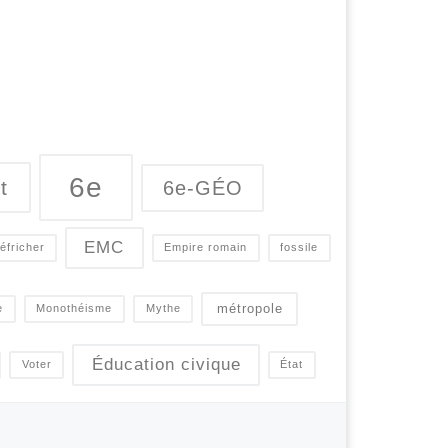
6e
t
6e-GÉO
EMC
éfricher
Empire romain
fossile
métropole
e
Monothéisme
Mythe
Éducation civique
Voter
État