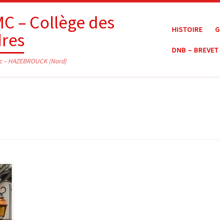
C – Collège des
HISTOIRE
G
dres
DNB – BREVET
c – HAZEBROUCK (Nord)