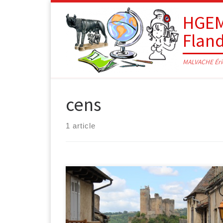
Passer au contenu
HGEM
Flan
MALVACHE Éri
cens
1 article