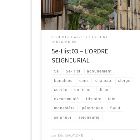
5E-HIST-CHAP-03
HISTOIRE
HISTOIRE 5E
5e-Hist03 – L’ORDRE
SEIGNEURIAL
5e
5e-Hist
adoubement
banalités
cens
château
clergé
corvée
défricher
dîme
excommunié
Histoire
laïc
monastère
pèlerinage
Salut
seigneur
seigneurie
par
Eric MALVACHE