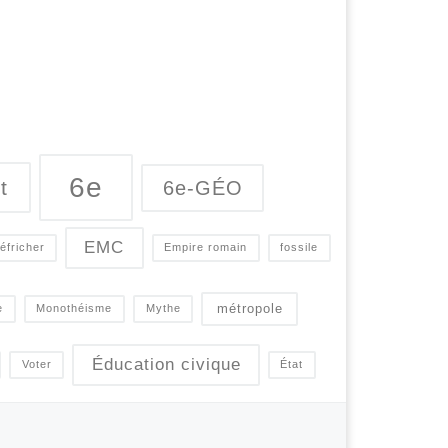
6e
t
6e-GÉO
EMC
éfricher
Empire romain
fossile
métropole
e
Monothéisme
Mythe
Éducation civique
Voter
État