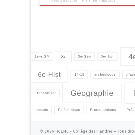
Publié
4 mai 2025
Mis à jour
7 mai 2025
4
3e
1ère GM
3e-Géo
3e-Hist
6e-Hist
14-18
archéologue
bifac
Géographie
François Ier
nomade
Paléolithique
Protestantisme
Préh
© 2026
HGEMC - Collège des Flandres
– Tous droi