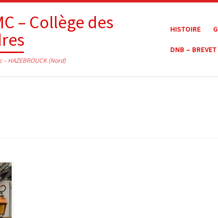
C – Collège des
HISTOIRE
G
dres
DNB – BREVET
c – HAZEBROUCK (Nord)