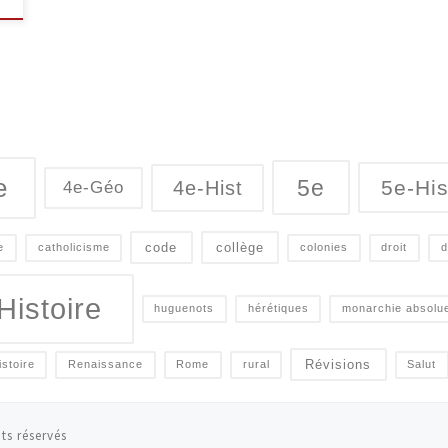
e
5e
5e-His
4e-Hist
4e-Géo
code
collège
e
catholicisme
colonies
droit
d
Histoire
huguenots
hérétiques
monarchie absolu
Révisions
istoire
Renaissance
Rome
rural
Salut
ts réservés