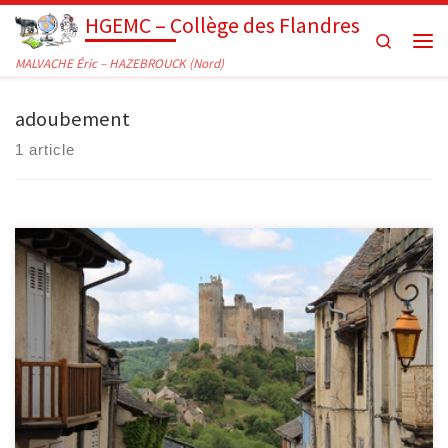
HGEMC – Collège des Flandres
Passer au contenu
Search
Men
MALVACHE Éric – HAZEBROUCK (Nord)
adoubement
1 article