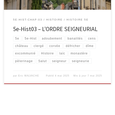
5E-HIST-CHAP-03
HISTOIRE
HISTOIRE 5E
5e-Hist03 – L’ORDRE SEIGNEURIAL
5e
5e-Hist
adoubement
banalités
cens
château
clergé
corvée
défricher
dîme
excommunié
Histoire
laïc
monastère
pèlerinage
Salut
seigneur
seigneurie
par
Eric MALVACHE
Publié
4 mai 2025
Mis à jour
7 mai 2025