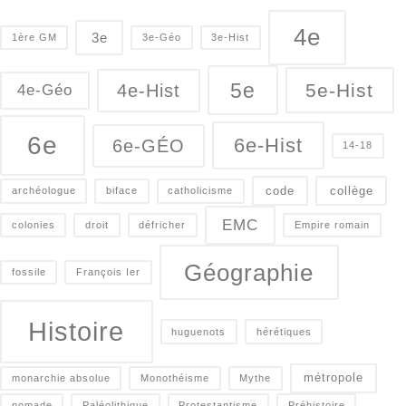
4e
3e
1ère GM
3e-Géo
3e-Hist
5e
5e-Hist
4e-Hist
4e-Géo
6e
6e-Hist
6e-GÉO
14-18
code
collège
archéologue
biface
catholicisme
EMC
colonies
droit
défricher
Empire romain
Géographie
fossile
François Ier
Histoire
huguenots
hérétiques
métropole
monarchie absolue
Monothéisme
Mythe
nomade
Paléolithique
Protestantisme
Préhistoire