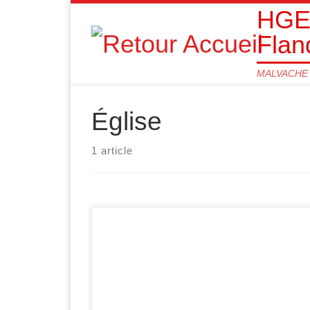
HGEM
Passer au contenu
Flan
MALVACHE 
Église
1 article