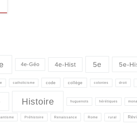
e
5e
5e-Hi
4e-Hist
4e-Géo
code
collège
ce
catholicisme
colonies
droit
Histoire
e
huguenots
hérétiques
mona
Révi
tantisme
Préhistoire
Renaissance
Rome
rural