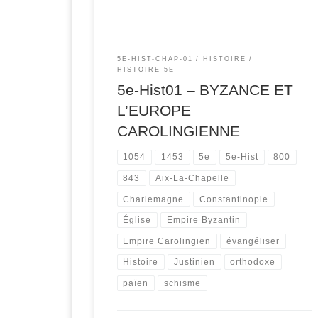
5E-HIST-CHAP-01
HISTOIRE
HISTOIRE 5E
5e-Hist01 – BYZANCE ET
L’EUROPE
CAROLINGIENNE
1054
1453
5e
5e-Hist
800
843
Aix-La-Chapelle
Charlemagne
Constantinople
Église
Empire Byzantin
Empire Carolingien
évangéliser
Histoire
Justinien
orthodoxe
païen
schisme