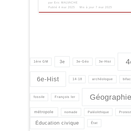
par
Eric MALVACHE
Publié
4 mai 2025
Mis à jour
7 mai 2025
4
3e
1ère GM
3e-Géo
3e-Hist
6e-Hist
14-18
archéologue
bifa
Géographi
fossile
François Ier
métropole
nomade
Paléolithique
Protes
Éducation civique
État