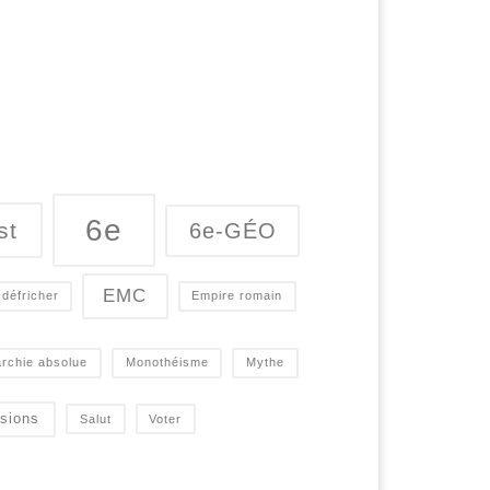
6e
st
6e-GÉO
EMC
défricher
Empire romain
rchie absolue
Monothéisme
Mythe
sions
Salut
Voter