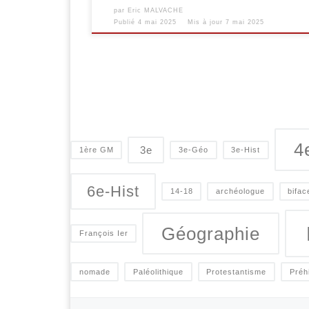
par
Eric MALVACHE
Publié
4 mai 2025
Mis à jour
7 mai 2025
4
3e
1ère GM
3e-Géo
3e-Hist
6e-Hist
14-18
archéologue
bifac
Géographie
François Ier
nomade
Paléolithique
Protestantisme
Préh