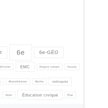
6e
t
6e-GÉO
EMC
éfricher
Empire romain
fossile
métropole
e
Monothéisme
Mythe
Éducation civique
Voter
État