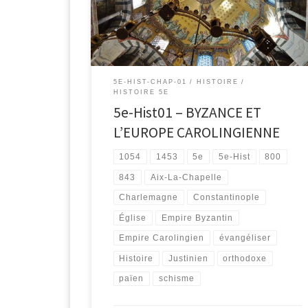
5E-HIST-CHAP-01
HISTOIRE
HISTOIRE 5E
5e-Hist01 – BYZANCE ET
L’EUROPE CAROLINGIENNE
1054
1453
5e
5e-Hist
800
843
Aix-La-Chapelle
Charlemagne
Constantinople
Église
Empire Byzantin
Empire Carolingien
évangéliser
Histoire
Justinien
orthodoxe
païen
schisme