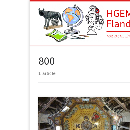
Passer au contenu
HGEM
Flan
MALVACHE Éri
800
1 article