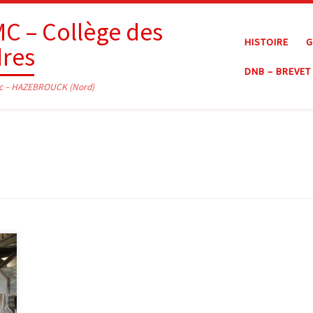
C – Collège des
HISTOIRE
G
dres
DNB – BREVET
c – HAZEBROUCK (Nord)