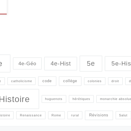
e
5e
5e-His
4e-Hist
4e-Géo
code
collège
e
catholicisme
colonies
droit
d
Histoire
huguenots
hérétiques
monarchie absolu
Révisions
istoire
Renaissance
Rome
rural
Salut