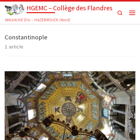
HGEMC – Collège des Flandres
Passer au contenu
Search
Men
MALVACHE Éric – HAZEBROUCK (Nord)
Constantinople
1 article