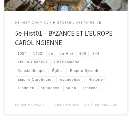
5E-HIST-CHAP-01
HISTOIRE
HISTOIRE 5E
5e-Hist01 – BYZANCE ET L’EUROPE
CAROLINGIENNE
1054
1453
5e
5e-Hist
800
843
Aix-La-Chapelle
Charlemagne
Constantinople
Église
Empire Byzantin
Empire Carolingien
évangéliser
Histoire
Justinien
orthodoxe
païen
schisme
par
Eric MALVACHE
Publié
4 mai 2025
Mis à jour
7 mai 2025