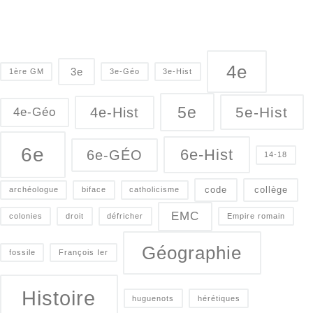
4e
3e
1ère GM
3e-Géo
3e-Hist
5e
5e-Hist
4e-Hist
4e-Géo
6e
6e-Hist
6e-GÉO
14-18
code
collège
archéologue
biface
catholicisme
EMC
colonies
droit
défricher
Empire romain
Géographie
fossile
François Ier
Histoire
huguenots
hérétiques