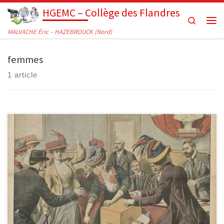
HGEMC – Collège des Flandres
Passer au contenu
Search
Men
MALVACHE Éric – HAZEBROUCK (Nord)
femmes
1 article