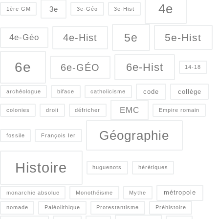
4e
3e
1ère GM
3e-Géo
3e-Hist
5e
5e-Hist
4e-Hist
4e-Géo
6e
6e-Hist
6e-GÉO
14-18
code
collège
archéologue
biface
catholicisme
EMC
colonies
droit
défricher
Empire romain
Géographie
fossile
François Ier
Histoire
huguenots
hérétiques
métropole
monarchie absolue
Monothéisme
Mythe
nomade
Paléolithique
Protestantisme
Préhistoire