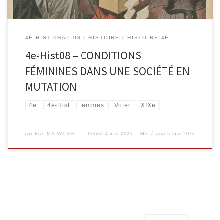
4E-HIST-CHAP-08
HISTOIRE
HISTOIRE 4E
4e-Hist08 – CONDITIONS
FÉMININES DANS UNE SOCIÉTÉ EN
MUTATION
4e
4e-Hist
femmes
Voter
XIXe
par
Eric MALVACHE
Publié
4 mai 2025
Mis à jour
5 mai 2025