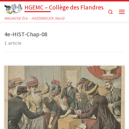
HGEMC – Collège des Flandres
Passer au contenu
Search
Men
MALVACHE Éric – HAZEBROUCK (Nord)
4e-HIST-Chap-08
1 article