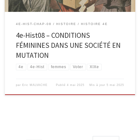
4E-HIST-CHAP-08
HISTOIRE
HISTOIRE 4E
4e-Hist08 – CONDITIONS
FÉMININES DANS UNE SOCIÉTÉ EN
MUTATION
4e
4e-Hist
femmes
Voter
XIXe
par
Eric MALVACHE
Publié
4 mai 2025
Mis à jour
5 mai 2025