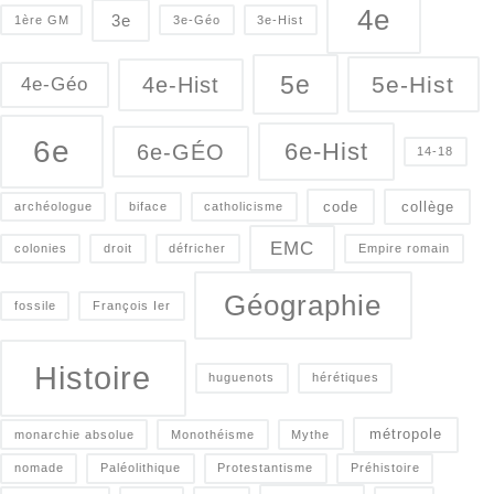
4e
3e
1ère GM
3e-Géo
3e-Hist
5e
5e-Hist
4e-Hist
4e-Géo
6e
6e-Hist
6e-GÉO
14-18
code
collège
archéologue
biface
catholicisme
EMC
colonies
droit
défricher
Empire romain
Géographie
fossile
François Ier
Histoire
huguenots
hérétiques
métropole
monarchie absolue
Monothéisme
Mythe
nomade
Paléolithique
Protestantisme
Préhistoire