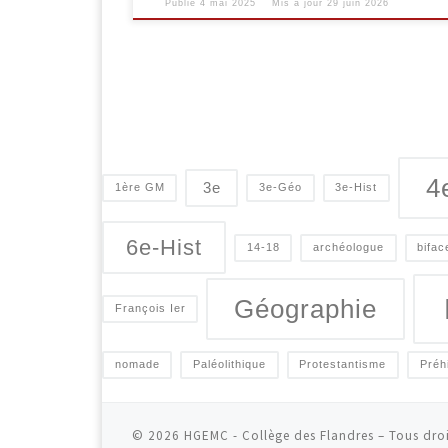
Publié
4 mai 2025
Mis à jour
29 juin 2026
4
3e
1ère GM
3e-Géo
3e-Hist
6e-Hist
14-18
archéologue
bifac
Géographie
François Ier
nomade
Paléolithique
Protestantisme
Préh
© 2026
HGEMC - Collège des Flandres
– Tous droi