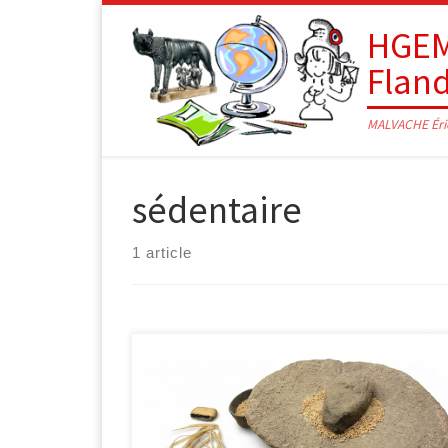
Passer au contenu
HGEM
Flan
MALVACHE Éri
sédentaire
1 article