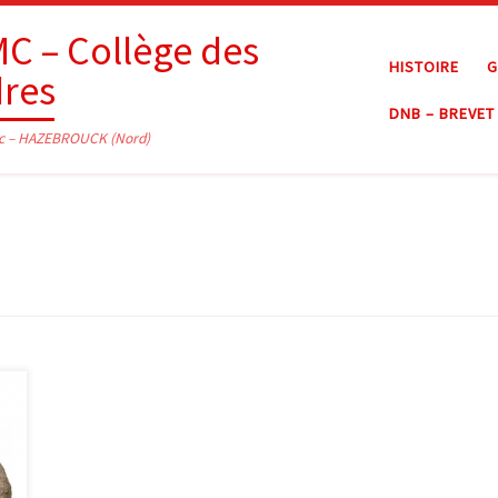
C – Collège des
HISTOIRE
G
dres
DNB – BREVET
c – HAZEBROUCK (Nord)