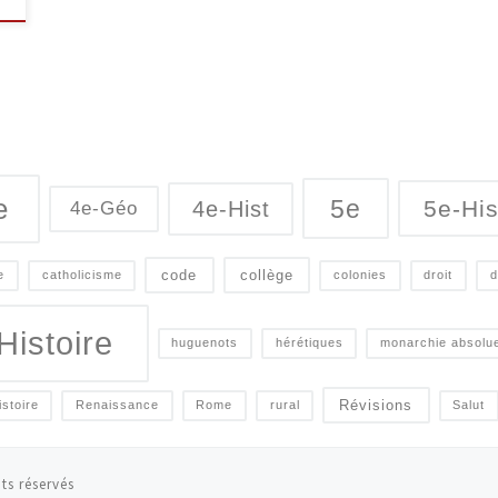
e
5e
5e-His
4e-Hist
4e-Géo
code
collège
e
catholicisme
colonies
droit
d
Histoire
huguenots
hérétiques
monarchie absolu
Révisions
istoire
Renaissance
Rome
rural
Salut
ts réservés