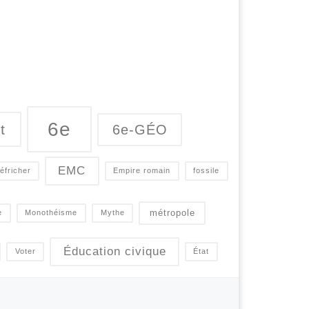
6e
t
6e-GÉO
EMC
éfricher
Empire romain
fossile
métropole
e
Monothéisme
Mythe
Éducation civique
Voter
État