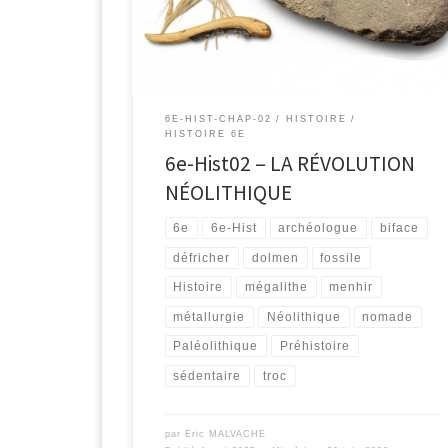
6E-HIST-CHAP-02
HISTOIRE
HISTOIRE 6E
6e-Hist02 – LA RÉVOLUTION
NÉOLITHIQUE
6e
6e-Hist
archéologue
biface
défricher
dolmen
fossile
Histoire
mégalithe
menhir
métallurgie
Néolithique
nomade
Paléolithique
Préhistoire
sédentaire
troc
par
Eric MALVACHE