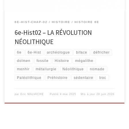
6E-HIST-CHAP-02
HISTOIRE
HISTOIRE 6E
6e-Hist02 – LA RÉVOLUTION
NÉOLITHIQUE
6e
6e-Hist
archéologue
biface
défricher
dolmen
fossile
Histoire
mégalithe
menhir
métallurgie
Néolithique
nomade
Paléolithique
Préhistoire
sédentaire
troc
par
Eric MALVACHE
Publié
4 mai 2025
Mis à jour
29 juin 2026