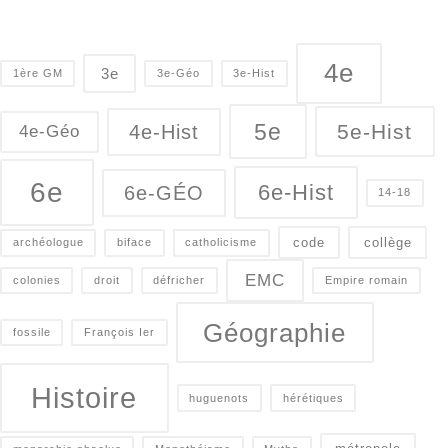
4e
3e
1ère GM
3e-Géo
3e-Hist
5e
5e-Hist
4e-Hist
4e-Géo
6e
6e-Hist
6e-GÉO
14-18
code
collège
archéologue
biface
catholicisme
EMC
colonies
droit
défricher
Empire romain
Géographie
fossile
François Ier
Histoire
huguenots
hérétiques