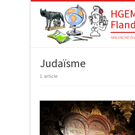
Passer au contenu
HGEM
Flan
MALVACHE Éri
Judaïsme
1 article