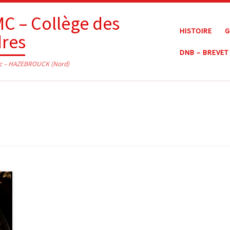
C – Collège des
HISTOIRE
G
dres
DNB – BREVET
c – HAZEBROUCK (Nord)