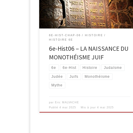
6E-HIST-CHAP-06
HISTOIRE
HISTOIRE 6E
6e-Hist06 – LA NAISSANCE DU
MONOTHÉISME JUIF
6e
6e-Hist
Histoire
Judaïsme
Judée
Juifs
Monothéisme
Mythe
par
Eric MALVACHE
Publié
4 mai 2025
Mis à jour
4 mai 2025