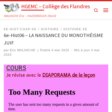
HGEMC – Collège des Flandres
Passer au contenu
Search
Men
MALVACHE Éric – HAZEBROUCK (Nord)
6E-HIST-CHAP-06
HISTOIRE
HISTOIRE 6E
6e-Hist06 – LA NAISSANCE DU MONOTHÉISME
JUIF
par
Eric MALVACHE
|
Publié
4 mai 2025
-
Mis à jour
4 mai
2025
COURS
Je révise avec le
DIAPORAMA
de la leçon