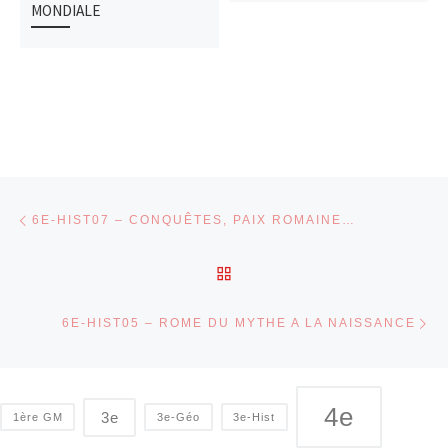
MONDIALE
Parcourir les articles
Article précédent
6E-HIST07 – CONQUÊTES, PAIX ROMAINE…
RETOUR À LA LISTE DES
Ar
6E-HIST05 – ROME DU MYTHE A LA NAISSANCE
4e
3e
1ère GM
3e-Géo
3e-Hist