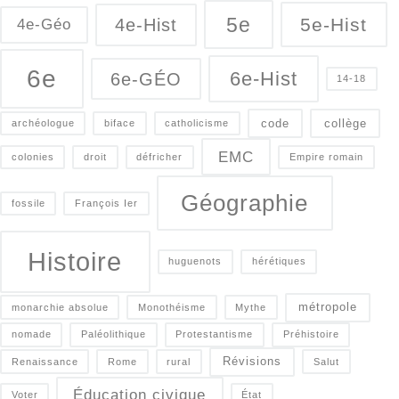
5e
5e-Hist
4e-Hist
4e-Géo
6e
6e-Hist
6e-GÉO
14-18
code
collège
archéologue
biface
catholicisme
EMC
colonies
droit
défricher
Empire romain
Géographie
fossile
François Ier
Histoire
huguenots
hérétiques
métropole
monarchie absolue
Monothéisme
Mythe
nomade
Paléolithique
Protestantisme
Préhistoire
Révisions
Renaissance
Rome
rural
Salut
Éducation civique
Voter
État