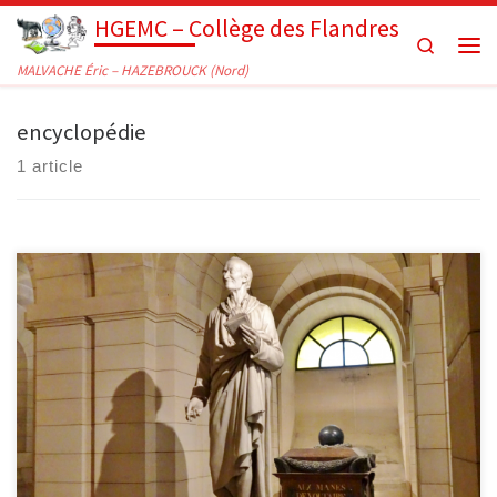
HGEMC – Collège des Flandres
Passer au contenu
Search
Men
MALVACHE Éric – HAZEBROUCK (Nord)
encyclopédie
1 article