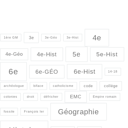
4e
3e
1ère GM
3e-Géo
3e-Hist
5e
5e-Hist
4e-Hist
4e-Géo
6e
6e-Hist
6e-GÉO
14-18
code
collège
archéologue
biface
catholicisme
EMC
colonies
droit
défricher
Empire romain
Géographie
fossile
François Ier