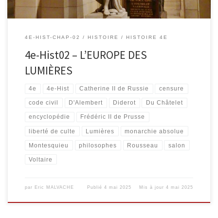
4E-HIST-CHAP-02
HISTOIRE
HISTOIRE 4E
4e-Hist02 – L’EUROPE DES
LUMIÈRES
4e
4e-Hist
Catherine II de Russie
censure
code civil
D'Alembert
Diderot
Du Châtelet
encyclopédie
Frédéric II de Prusse
liberté de culte
Lumières
monarchie absolue
Montesquieu
philosophes
Rousseau
salon
Voltaire
par
Eric MALVACHE
Publié
4 mai 2025
Mis à jour
4 mai 2025