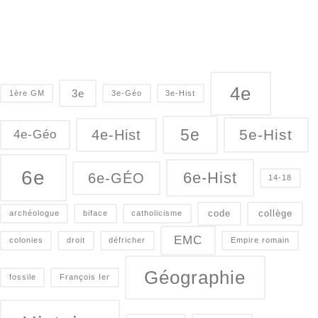
4e
3e
1ère GM
3e-Géo
3e-Hist
5e
5e-Hist
4e-Hist
4e-Géo
6e
6e-Hist
6e-GÉO
14-18
code
collège
archéologue
biface
catholicisme
EMC
colonies
droit
défricher
Empire romain
Géographie
fossile
François Ier