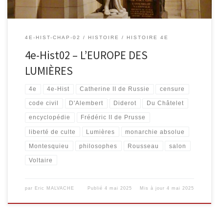
4E-HIST-CHAP-02
HISTOIRE
HISTOIRE 4E
4e-Hist02 – L’EUROPE DES
LUMIÈRES
4e
4e-Hist
Catherine II de Russie
censure
code civil
D'Alembert
Diderot
Du Châtelet
encyclopédie
Frédéric II de Prusse
liberté de culte
Lumières
monarchie absolue
Montesquieu
philosophes
Rousseau
salon
Voltaire
par
Eric MALVACHE
Publié
4 mai 2025
Mis à jour
4 mai 2025