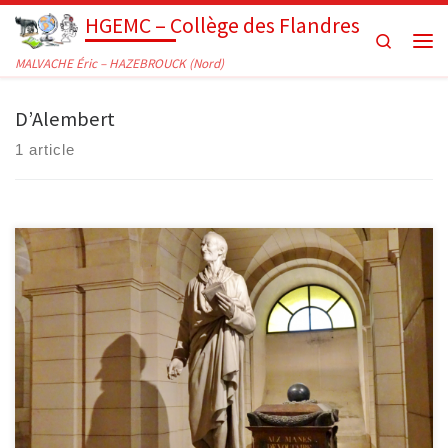
HGEMC – Collège des Flandres
Passer au contenu
Search
Men
MALVACHE Éric – HAZEBROUCK (Nord)
D’Alembert
1 article