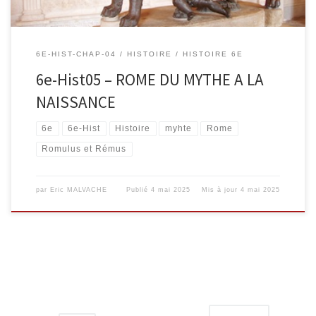
6E-HIST-CHAP-04
HISTOIRE
HISTOIRE 6E
6e-Hist05 – ROME DU MYTHE A LA
NAISSANCE
6e
6e-Hist
Histoire
myhte
Rome
Romulus et Rémus
par
Eric MALVACHE
Publié
4 mai 2025
Mis à jour
4 mai 2025