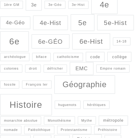
4e
3e
1ère GM
3e-Géo
3e-Hist
5e
5e-Hist
4e-Hist
4e-Géo
6e
6e-Hist
6e-GÉO
14-18
code
collège
archéologue
biface
catholicisme
EMC
colonies
droit
défricher
Empire romain
Géographie
fossile
François Ier
Histoire
huguenots
hérétiques
métropole
monarchie absolue
Monothéisme
Mythe
nomade
Paléolithique
Protestantisme
Préhistoire