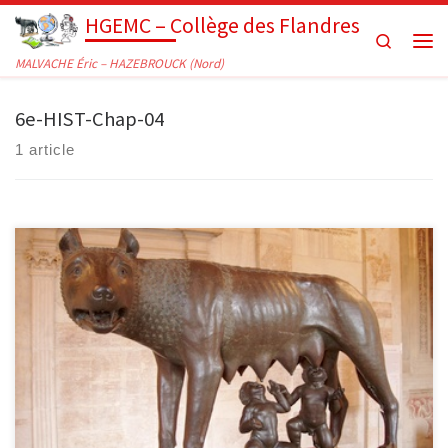
HGEMC – Collège des Flandres
Passer au contenu
Search
Men
MALVACHE Éric – HAZEBROUCK (Nord)
6e-HIST-Chap-04
1 article