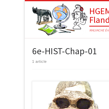
Passer au contenu
HGEM
Flan
MALVACHE Éri
6e-HIST-Chap-01
1 article