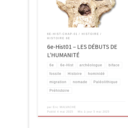
6E-HIST-CHAP-01
HISTOIRE
HISTOIRE 6E
6e-Hist01 – LES DÉBUTS DE
L’HUMANITÉ
6e
6e-Hist
archéologue
biface
fossile
Histoire
hominidé
migration
nomade
Paléolithique
Préhistoire
par
Eric MALVACHE
Publié
4 mai 2025
Mis à jour
5 mai 2025