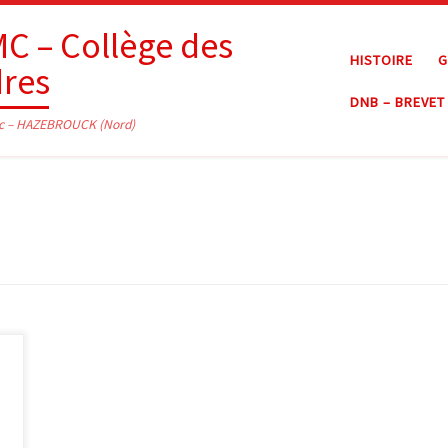
C – Collège des
HISTOIRE
G
dres
DNB – BREVET
c – HAZEBROUCK (Nord)