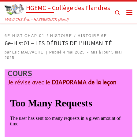
HGEMC – Collège des Flandres
Passer au contenu
Search
Men
MALVACHE Éric – HAZEBROUCK (Nord)
6E-HIST-CHAP-01
HISTOIRE
HISTOIRE 6E
6e-Hist01 – LES DÉBUTS DE L’HUMANITÉ
par
Eric MALVACHE
|
Publié
4 mai 2025
-
Mis à jour
5 mai
2025
COURS
Je révise avec le
DIAPORAMA
de la leçon