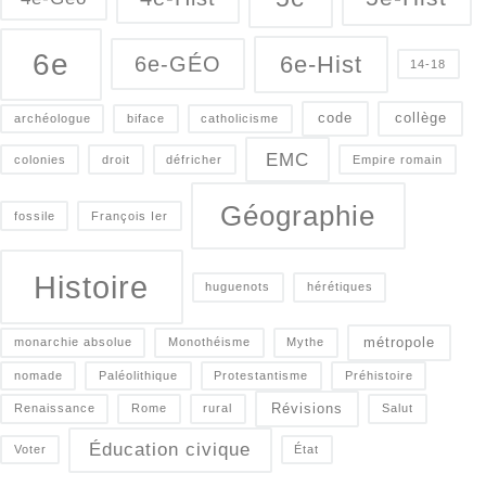
6e
6e-Hist
6e-GÉO
14-18
code
collège
archéologue
biface
catholicisme
EMC
colonies
droit
défricher
Empire romain
Géographie
fossile
François Ier
Histoire
huguenots
hérétiques
métropole
monarchie absolue
Monothéisme
Mythe
nomade
Paléolithique
Protestantisme
Préhistoire
Révisions
Renaissance
Rome
rural
Salut
Éducation civique
Voter
État