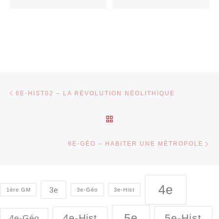
Parcourir les articles
Article précédent
6E-HIST02 – LA RÉVOLUTION NÉOLITHIQUE
RETOUR À LA LISTE DES
Ar
6E-GÉO – HABITER UNE MÉTROPOLE
4e
3e
1ère GM
3e-Géo
3e-Hist
5e
5e-Hist
4e-Hist
4e-Géo