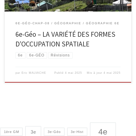
6E-GÉO-CHAP-08
GÉOGRAPHIE
GÉOGRAPHIE 6E
6e-Géo – LA VARIÉTÉ DES FORMES
D’OCCUPATION SPATIALE
6e
6e-GÉO
Révisions
par
Eric MALVACHE
Publié
4 mai 2025
Mis à jour
4 mai 2025
4e
3e
1ère GM
3e-Géo
3e-Hist