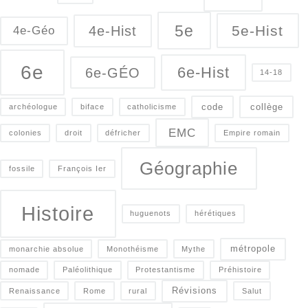
5e
5e-Hist
4e-Hist
4e-Géo
6e
6e-Hist
6e-GÉO
14-18
code
collège
archéologue
biface
catholicisme
EMC
colonies
droit
défricher
Empire romain
Géographie
fossile
François Ier
Histoire
huguenots
hérétiques
métropole
monarchie absolue
Monothéisme
Mythe
nomade
Paléolithique
Protestantisme
Préhistoire
Révisions
Renaissance
Rome
rural
Salut