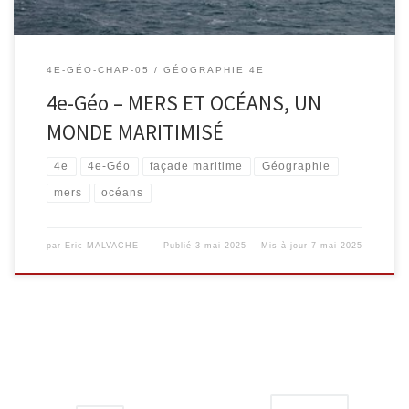
4E-GÉO-CHAP-05
GÉOGRAPHIE 4E
4e-Géo – MERS ET OCÉANS, UN
MONDE MARITIMISÉ
4e
4e-Géo
façade maritime
Géographie
mers
océans
par
Eric MALVACHE
Publié
3 mai 2025
Mis à jour
7 mai 2025