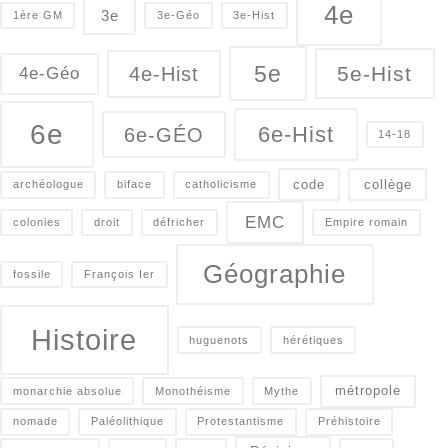
4e
3e
1ère GM
3e-Géo
3e-Hist
5e
5e-Hist
4e-Hist
4e-Géo
6e
6e-Hist
6e-GÉO
14-18
code
collège
archéologue
biface
catholicisme
EMC
colonies
droit
défricher
Empire romain
Géographie
fossile
François Ier
Histoire
huguenots
hérétiques
métropole
monarchie absolue
Monothéisme
Mythe
nomade
Paléolithique
Protestantisme
Préhistoire