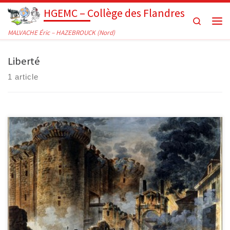
HGEMC – Collège des Flandres
Passer au contenu
Search
Men
MALVACHE Éric – HAZEBROUCK (Nord)
Liberté
1 article