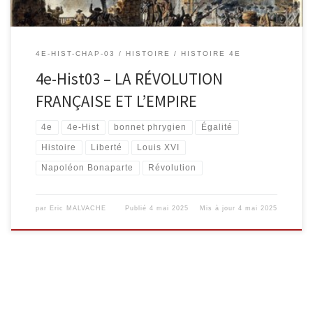
4E-HIST-CHAP-03
HISTOIRE
HISTOIRE 4E
4e-Hist03 – LA RÉVOLUTION
FRANÇAISE ET L’EMPIRE
4e
4e-Hist
bonnet phrygien
Égalité
Histoire
Liberté
Louis XVI
Napoléon Bonaparte
Révolution
par
Eric MALVACHE
Publié
4 mai 2025
Mis à jour
4 mai 2025