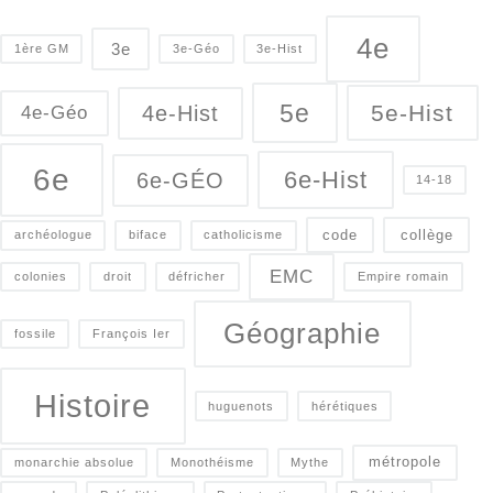
4e
3e
1ère GM
3e-Géo
3e-Hist
5e
5e-Hist
4e-Hist
4e-Géo
6e
6e-Hist
6e-GÉO
14-18
code
collège
archéologue
biface
catholicisme
EMC
colonies
droit
défricher
Empire romain
Géographie
fossile
François Ier
Histoire
huguenots
hérétiques
métropole
monarchie absolue
Monothéisme
Mythe