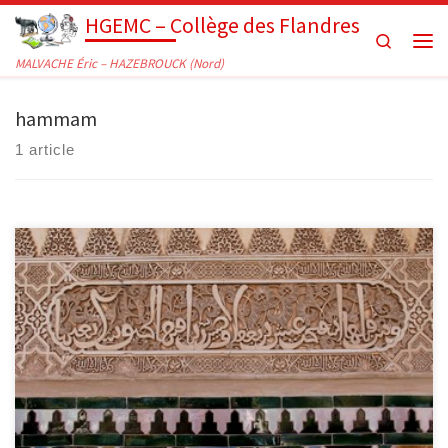
HGEMC – Collège des Flandres
Passer au contenu
Search
Men
MALVACHE Éric – HAZEBROUCK (Nord)
hammam
1 article