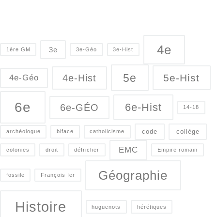
4e
3e
1ère GM
3e-Géo
3e-Hist
5e
5e-Hist
4e-Hist
4e-Géo
6e
6e-Hist
6e-GÉO
14-18
code
collège
archéologue
biface
catholicisme
EMC
colonies
droit
défricher
Empire romain
Géographie
fossile
François Ier
Histoire
huguenots
hérétiques