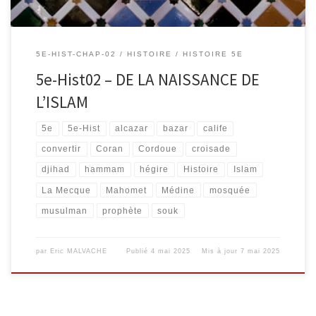
5E-HIST-CHAP-02
HISTOIRE
HISTOIRE 5E
5e-Hist02 – DE LA NAISSANCE DE
L’ISLAM
5e
5e-Hist
alcazar
bazar
calife
convertir
Coran
Cordoue
croisade
djihad
hammam
hégire
Histoire
Islam
La Mecque
Mahomet
Médine
mosquée
musulman
prophète
souk
par
Eric MALVACHE
Publié
4 mai 2025
Mis à jour
7 mai 2025