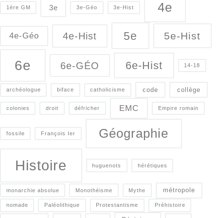
4e
3e
1ère GM
3e-Géo
3e-Hist
5e
5e-Hist
4e-Hist
4e-Géo
6e
6e-Hist
6e-GÉO
14-18
code
collège
archéologue
biface
catholicisme
EMC
colonies
droit
défricher
Empire romain
Géographie
fossile
François Ier
Histoire
huguenots
hérétiques
métropole
monarchie absolue
Monothéisme
Mythe
nomade
Paléolithique
Protestantisme
Préhistoire