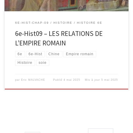
6E-HIST-CHAP-09
HISTOIRE
HISTOIRE 6E
6e-Hist09 – LES RELATIONS DE
L’EMPIRE ROMAIN
6e
6e-Hist
Chine
Empire romain
Histoire
soie
par
Eric MALVACHE
Publié
4 mai 2025
Mis à jour
5 mai 2025