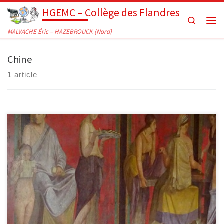
HGEMC – Collège des Flandres
Passer au contenu
Search
Men
MALVACHE Éric – HAZEBROUCK (Nord)
Chine
1 article