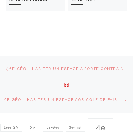
Parcourir les articles
Article précédent
6E-GÉO – HABITER UN ESPACE A FORTE CONTRAINTE
RETOUR À LA LISTE DES
Ar
6E-GÉO – HABITER UN ESPACE AGRICOLE DE FAIBLE DENSITÉ
4e
3e
1ère GM
3e-Géo
3e-Hist