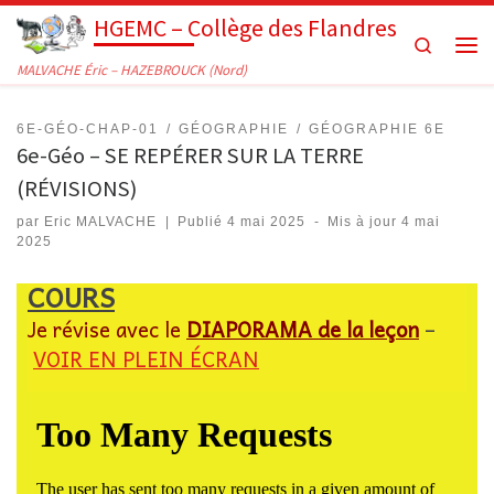
HGEMC – Collège des Flandres
Passer au contenu
Search
Men
MALVACHE Éric – HAZEBROUCK (Nord)
6E-GÉO-CHAP-01
GÉOGRAPHIE
GÉOGRAPHIE 6E
6e-Géo – SE REPÉRER SUR LA TERRE
(RÉVISIONS)
par
Eric MALVACHE
|
Publié
4 mai 2025
-
Mis à jour
4 mai
2025
COURS
Je révise avec le
DIAPORAMA
de la leçon
–
VOIR EN PLEIN ÉCRAN