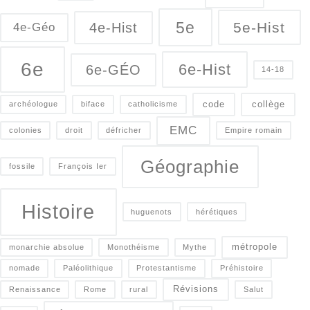
5e
5e-Hist
4e-Hist
4e-Géo
6e
6e-Hist
6e-GÉO
14-18
code
collège
archéologue
biface
catholicisme
EMC
colonies
droit
défricher
Empire romain
Géographie
fossile
François Ier
Histoire
huguenots
hérétiques
métropole
monarchie absolue
Monothéisme
Mythe
nomade
Paléolithique
Protestantisme
Préhistoire
Révisions
Renaissance
Rome
rural
Salut