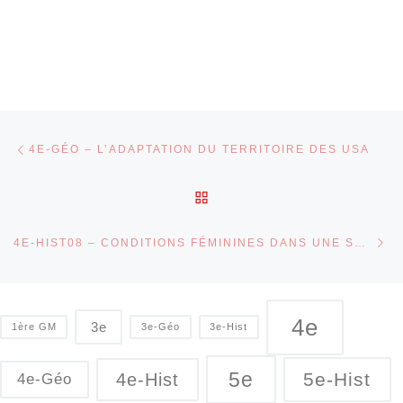
Parcourir les articles
Article précédent
4E-GÉO – L’ADAPTATION DU TERRITOIRE DES USA
RETOUR À LA LISTE DES
Ar
4E-HIST08 – CONDITIONS FÉMININES DANS UNE SOCIÉTÉ EN MUTATION
4e
3e
1ère GM
3e-Géo
3e-Hist
5e
5e-Hist
4e-Hist
4e-Géo