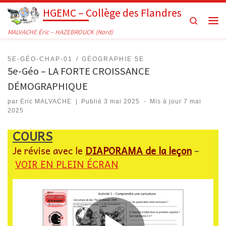
HGEMC – Collège des Flandres
Passer au contenu
Search
Men
MALVACHE Éric – HAZEBROUCK (Nord)
5E-GÉO-CHAP-01
GÉOGRAPHIE 5E
5e-Géo – LA FORTE CROISSANCE
DÉMOGRAPHIQUE
par
Eric MALVACHE
|
Publié
3 mai 2025
-
Mis à jour
7 mai
2025
COURS
Je révise avec le
DIAPORAMA
de la leçon
–
VOIR EN PLEIN ÉCRAN