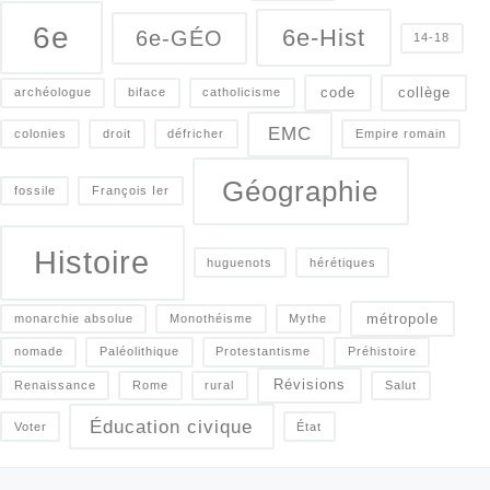
6e
6e-Hist
6e-GÉO
14-18
code
collège
archéologue
biface
catholicisme
EMC
colonies
droit
défricher
Empire romain
Géographie
fossile
François Ier
Histoire
huguenots
hérétiques
métropole
monarchie absolue
Monothéisme
Mythe
nomade
Paléolithique
Protestantisme
Préhistoire
Révisions
Renaissance
Rome
rural
Salut
Éducation civique
Voter
État